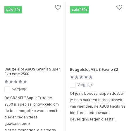
sale 7%
sale 18%
Beugelslot ABUS Granit Super
Beugelslot ABUS Facilo 32
Extreme 2500
Vergelijk
Vergelijk
Of je nu boodschappen doet of
De GRANIT™ Super Extreme
je fiets parkeert bij het tuinhek
2500 is speciaal ontwikkeld om
van vrienden, de ABUS Facilo 32
de best mogelijke weerstand te
biedt een betrouwbare
bieden tegen deze
beveiliging tegen diefstal.
geavanceerde
diefstalmethoden, die steeds