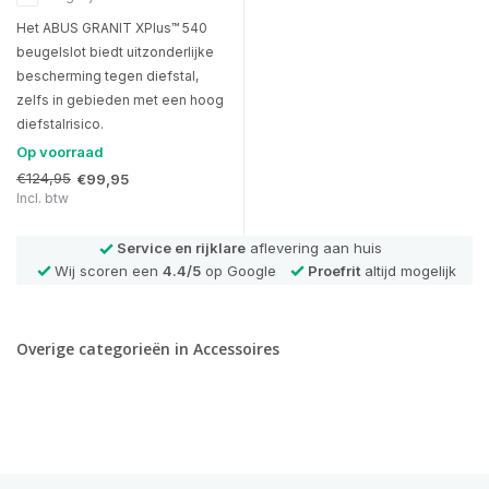
Het ABUS GRANIT XPlus™ 540
beugelslot biedt uitzonderlijke
bescherming tegen diefstal,
zelfs in gebieden met een hoog
diefstalrisico.
Op voorraad
€124,95
€99,95
Incl. btw
Service en rijklare
aflevering aan huis
Wij scoren een
4.4/5
op Google
Proefrit
altijd mogelijk
Overige categorieën in Accessoires