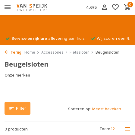
0
4.6/5
Service en rijklare
aflevering aan huis
Wij scoren een
4.4/
Terug
Home
Accessoires
Fietssloten
Beugelsloten
Beugelsloten
Onze merken
Filter
Sorteren op:
Toon:
3 producten