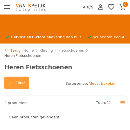
0
4.6/5
Service en rijklare
aflevering aan huis
Wij scoren een
4.4/
Terug
Home
Kleding
Fietsschoenen
Heren Fietsschoenen
Heren Fietsschoenen
Filter
Sorteren op:
Toon:
0 producten
Geen producten gevonden!...