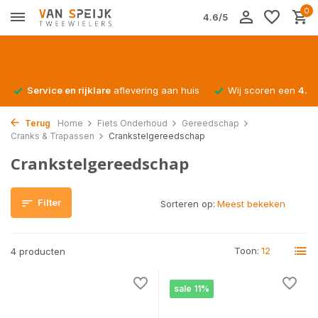
0
4.6/5
Service en rijklare
aflevering aan huis
Wij scoren een
4.4/
Terug
Home
Fiets Onderhoud
Gereedschap
Cranks & Trapassen
Crankstelgereedschap
Crankstelgereedschap
Filter
Sorteren op:
Toon:
4 producten
sale 11%