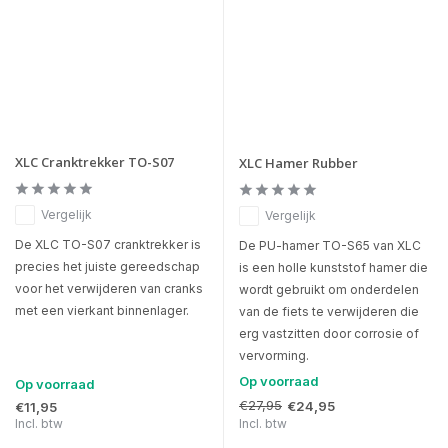
XLC Cranktrekker TO-S07
XLC Hamer Rubber
Vergelijk
Vergelijk
De XLC TO-S07 cranktrekker is
De PU-hamer TO-S65 van XLC
precies het juiste gereedschap
is een holle kunststof hamer die
voor het verwijderen van cranks
wordt gebruikt om onderdelen
met een vierkant binnenlager.
van de fiets te verwijderen die
erg vastzitten door corrosie of
vervorming.
Op voorraad
Op voorraad
€27,95
€24,95
€11,95
Incl. btw
Incl. btw