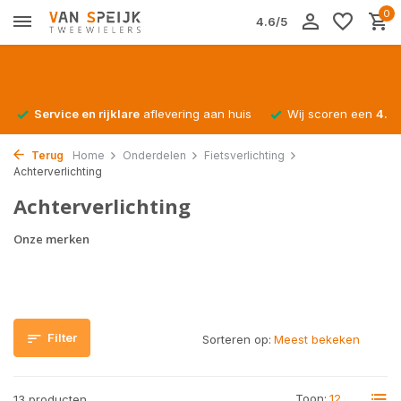
0
4.6/5
Service en rijklare
aflevering aan huis
Wij scoren een
4.4/
Terug
Home
Onderdelen
Fietsverlichting
Achterverlichting
Achterverlichting
Onze merken
Filter
Sorteren op:
Toon:
13 producten