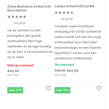
Cateye Achterlicht ViZ450
Ziemi Biomotion Achterlicht -
Race Edition
Vergelijk
Vergelijk
Compact, super krachtig en
Op de racefiets is niets
veelzijdig, het ViZ450 achterlicht
belangrijker dan goede
onderscheidt zich met een hoge
zichtbaarheid. Met hoge
zichtbaarheid door OptiCube™
snelheden en de lage houding
lenstechnologie en een Daytime
op de fiets is het essentieel om
Hyperflash™ modus voor een
op te vallen.
uitstekende zichtbaarheid.
Op voorraad
Niet op voorraad
€49,95
€43,95
€44,95
Incl. btw
Incl. btw
sale 17%
sale 13%