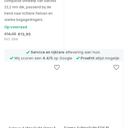
compacte ontwerp van slechts
22,2 mm dik, passend bij de
trend naar lichtere fietsen en
slanke bagagedragers.
Op voorraad
€14,95
€13,95
Incl. btw
Service en rijklare
aflevering aan huis
Wij scoren een
4.4/5
op Google
Proefrit
altijd mogelijk
Sigma Achterlicht EOX RL