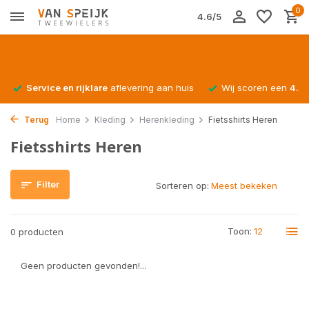
0
4.6/5
Service en rijklare
aflevering aan huis
Wij scoren een
4.4/
Terug
Home
Kleding
Herenkleding
Fietsshirts Heren
Fietsshirts Heren
Filter
Sorteren op:
Toon:
0 producten
Geen producten gevonden!...