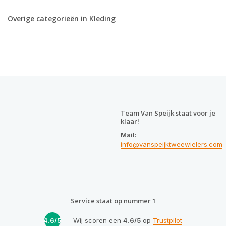
Overige categorieën in Kleding
Team Van Speijk staat voor je
klaar!
Mail:
info@vanspeijktweewielers.com
Service staat op nummer 1
4.6/5
Wij scoren een
4.6/5
op
Trustpilot