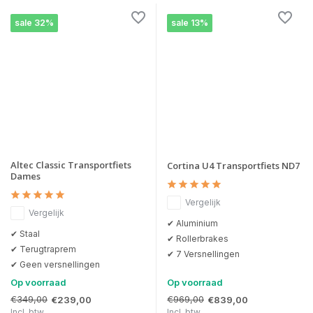
sale 32%
sale 13%
Altec Classic Transportfiets
Cortina U4 Transportfiets ND7
Dames
Vergelijk
Vergelijk
✔ Aluminium
✔ Staal
✔ Rollerbrakes
✔ Terugtraprem
✔ 7 Versnellingen
✔ Geen versnellingen
Op voorraad
Op voorraad
€349,00
€969,00
€239,00
€839,00
Incl. btw
Incl. btw