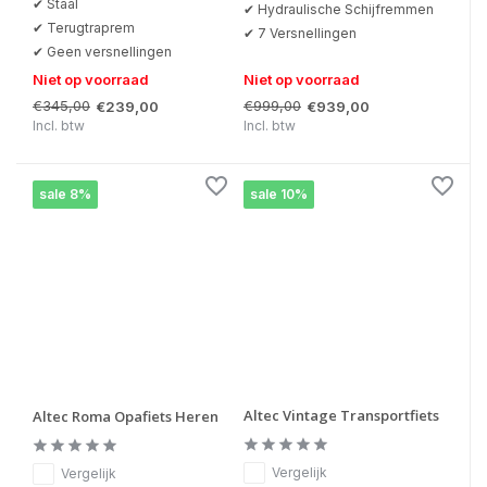
✔ Staal
✔ Hydraulische Schijfremmen
✔ Terugtraprem
✔ 7 Versnellingen
✔ Geen versnellingen
Niet op voorraad
Niet op voorraad
€345,00
€999,00
€239,00
€939,00
Incl. btw
Incl. btw
sale 8%
sale 10%
Altec Vintage Transportfiets
Altec Roma Opafiets Heren
Vergelijk
Vergelijk