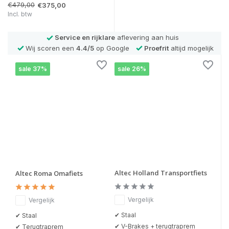
€479,00
€375,00
Incl. btw
Service en rijklare
aflevering aan huis
Wij scoren een
4.4/5
op Google
Proefrit
altijd mogelijk
sale 37%
sale 26%
Altec Holland Transportfiets
Altec Roma Omafiets
Vergelijk
Vergelijk
✔ Staal
✔ Staal
✔ V-Brakes + terugtraprem
✔ Terugtraprem