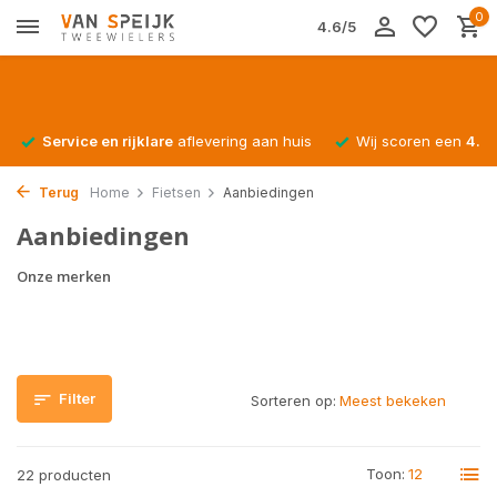
0
4.6/5
Service en rijklare
aflevering aan huis
Wij scoren een
4.4/
Terug
Home
Fietsen
Aanbiedingen
Aanbiedingen
Onze merken
Filter
Sorteren op:
Toon:
22 producten