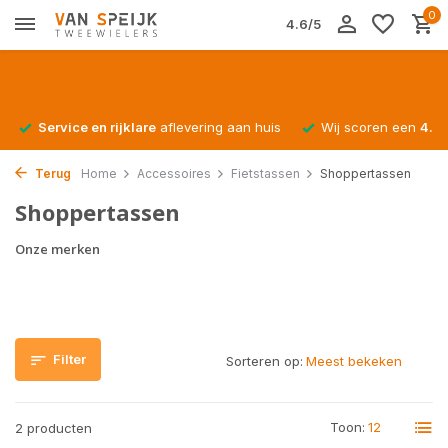
0
4.6/5
Service en rijklare
aflevering aan huis
Wij scoren een
4.4/
Terug
Home
Accessoires
Fietstassen
Shoppertassen
Shoppertassen
Onze merken
Filter
Sorteren op:
Toon:
2 producten