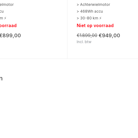
elmotor
> Achterwielmotor
cu
> 468Wh accu
km ⚡
> 30-80 km ⚡
voorraad
Niet op voorraad
€899,00
€949,00
€1.899,00
Incl. btw
n