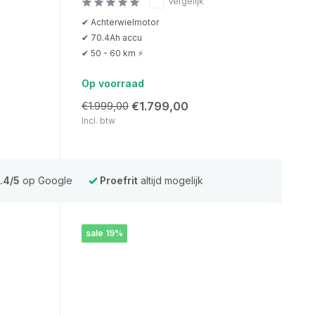
Vergelijk
✔ Achterwielmotor
✔ 70.4Ah accu
✔ 50 - 60 km ⚡
Op voorraad
€1.799,00
€1.999,00
Incl. btw
.4/5
op Google
Proefrit
altijd mogelijk
sale 19%