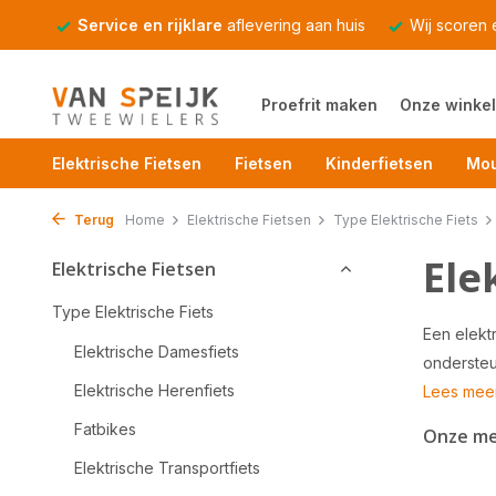
Service en rijklare
aflevering aan huis
Wij scoren
Proefrit maken
Onze winkel
Elektrische Fietsen
Fietsen
Kinderfietsen
Mou
Terug
Home
Elektrische Fietsen
Type Elektrische Fiets
Ele
Elektrische Fietsen
Type Elektrische Fiets
Een elekt
Elektrische Damesfiets
ondersteu
Elektrische Herenfiets
Lees mee
Fatbikes
Onze m
Elektrische Transportfiets