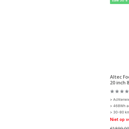
sale 50%
Altec F
20 inch 
> Achterwi
> 468Wh a
> 30-80 k
Niet op 
€1.899,0