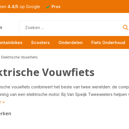
 een
4.4/5
op Google
Proefrit
altijd mogelijk
s
ntainbikes
Scooters
Onderdelen
Fiets Onderhoud
Elektrische Vouwfiets
ktrische Vouwfiets
rische vouwfiets combineert het beste van twee werelden: de com
ning van een elektrische motor. Bij Van Speijk Tweewielers helpen w
r
erken