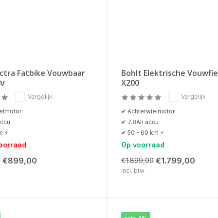
ectra Fatbike Vouwbaar
Bohlt Elektrische Vouwfi
8v
X200
Vergelijk
Vergelijk
elmotor
✔ Achterwielmotor
ccu
✔ 7.8Ah accu
m ⚡
✔ 50 - 60 km ⚡
voorraad
Op voorraad
€899,00
€1.799,00
0
€1.899,00
Incl. btw