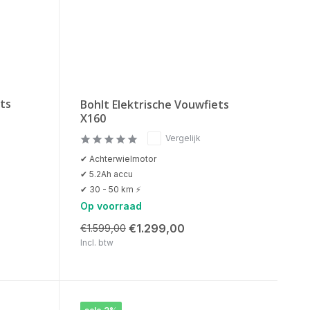
ets
Bohlt Elektrische Vouwfiets
X160
Vergelijk
✔ Achterwielmotor
✔ 5.2Ah accu
✔ 30 - 50 km ⚡
Op voorraad
€1.299,00
€1.599,00
Incl. btw