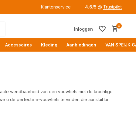
Klantenservice
4.6/5
@
Trustpilot
0
Inloggen
Accessoires
Kleding
Aanbiedingen
VAN SPEIJK G
pacte wendbaarheid van een vouwfiets met de krachtige
e u de perfecte e-vouwfiets te vinden die aansluit bi
Acc