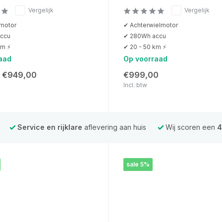
Vergelijk
Vergelijk
motor
✔ Achterwielmotor
ccu
✔ 280Wh accu
km ⚡
✔ 20 - 50 km ⚡
aad
Op voorraad
€949,00
€999,00
Incl. btw
Service en rijklare
aflevering aan huis
Wij scoren een
4
sale 5%