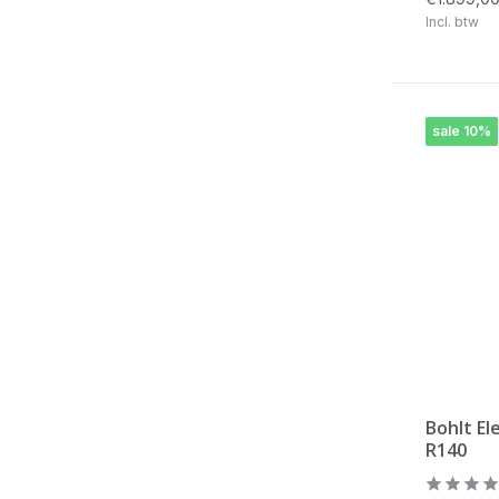
Incl. btw
sale 10%
Bohlt El
R140