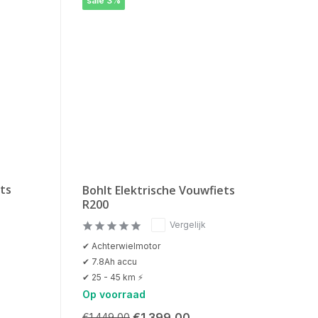
sale 3%
ets
Bohlt Elektrische Vouwfiets
R200
Vergelijk
✔ Achterwielmotor
✔ 7.8Ah accu
✔ 25 - 45 km ⚡
Op voorraad
€1.399,00
€1.449,00