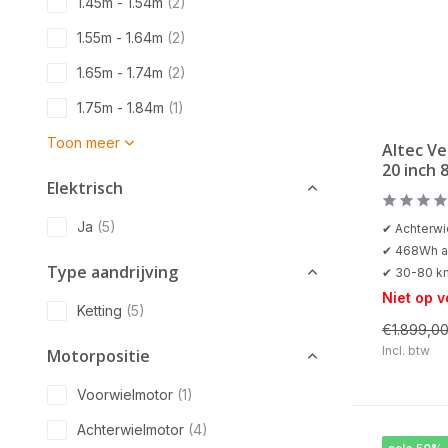
1.45m - 1.54m
(2)
1.55m - 1.64m
(2)
1.65m - 1.74m
(2)
1.75m - 1.84m
(1)
Toon meer
Altec V
20 inch 
Elektrisch
Ja
(5)
✔ Achterwi
✔ 468Wh a
Type aandrijving
✔ 30-80 k
Niet op 
Ketting
(5)
€1.899,0
Incl. btw
Motorpositie
Voorwielmotor
(1)
Achterwielmotor
(4)