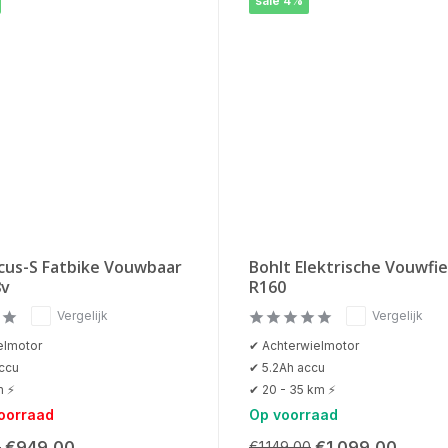
sale 4%
ocus-S Fatbike Vouwbaar
Bohlt Elektrische Vouwfi
8v
R160
Vergelijk
Vergelijk
elmotor
✔ Achterwielmotor
ccu
✔ 5.2Ah accu
m ⚡
✔ 20 - 35 km ⚡
voorraad
Op voorraad
€949,00
€1.099,00
0
€1.149,00