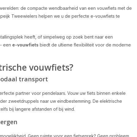
 werelden: de compacte wendbaarheid van een vouwfiets met de
 Speijk Tweewielers helpen we u de perfecte e-vouwfiets te
stallingsplek heeft, of simpelweg op zoek bent naar een
 - een
e-vouwfiets
biedt de ultieme flexibiliteit voor de moderne
rische vouwfiets?
odaal transport
erfecte partner voor pendelaars. Vouw uw fiets binnen enkele
nder zweetdruppels naar uw eindbestemming. De elektrische
lfs bij langere afstanden of bij wind.
bergen
mogelijkheid. Geen ruimte voor een fietsenrek? Geen probleem.