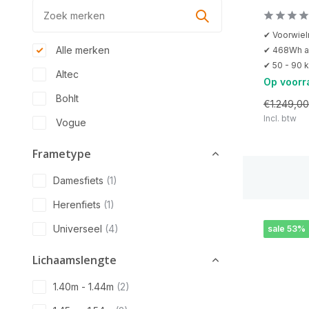
✔ Voorwiel
Alle merken
✔ 468Wh a
✔ 50 - 90 
Altec
Op voorr
Bohlt
€1.249,00
Incl. btw
Vogue
Frametype
Damesfiets
(1)
Herenfiets
(1)
Universeel
(4)
sale 53%
Lichaamslengte
1.40m - 1.44m
(2)