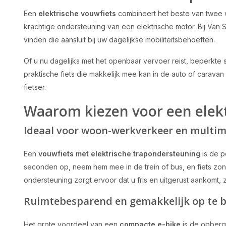
Een
elektrische vouwfiets
combineert het beste van twee
krachtige ondersteuning van een elektrische motor. Bij Van
vinden die aansluit bij uw dagelijkse mobiliteitsbehoeften.
Of u nu dagelijks met het openbaar vervoer reist, beperkte 
praktische fiets die makkelijk mee kan in de auto of caravan
fietser.
Waarom kiezen voor een elekt
Ideaal voor woon-werkverkeer en multim
Een
vouwfiets met elektrische trapondersteuning
is de p
seconden op, neem hem mee in de trein of bus, en fiets zo
ondersteuning zorgt ervoor dat u fris en uitgerust aankomt, ze
Ruimtebesparend en gemakkelijk op te 
Het grote voordeel van een
compacte e-bike
is de opberg