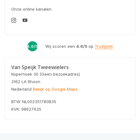
Onze online kanalen
4.6/5
Wij scoren een
4.6/5
op
Trustpilot
Van Speijk Tweewielers
Koperhoek 30 (Geen bezoekadres)
3162 LA Rhoon
Nederland
Bekijk op Google Maps
BTW: NL002351780B35
KVK: 98627635