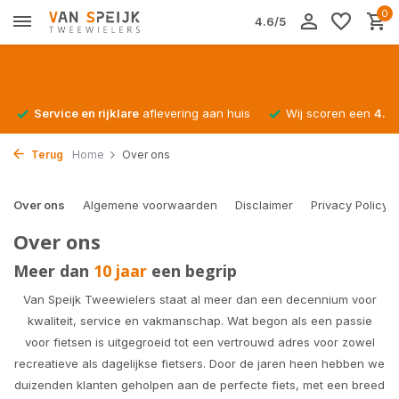
0
4.6/5
Service en rijklare
aflevering aan huis
Wij scoren een
4.4/
Terug
Home
Over ons
Over ons
Algemene voorwaarden
Disclaimer
Privacy Policy
Over ons
Meer dan
10 jaar
een begrip
Van Speijk Tweewielers staat al meer dan een decennium voor
kwaliteit, service en vakmanschap. Wat begon als een passie
voor fietsen is uitgegroeid tot een vertrouwd adres voor zowel
recreatieve als dagelijkse fietsers. Door de jaren heen hebben we
duizenden klanten geholpen aan de perfecte fiets, met een breed