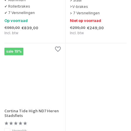
> Staal
✔ Rollerbrakes
>V-brakes
✔ 7 Versnellingen
> 7 Versnellingen
Op voorraad
Niet op voorraad
€969,00
€299,00
€839,00
€249,00
Incl. btw
Incl. btw
sale 19%
Cortina Tide High ND7 Heren
Stadsfiets
Vergelijk