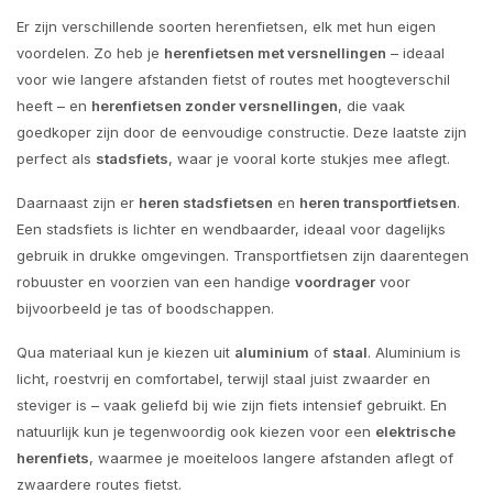
Er zijn verschillende soorten herenfietsen, elk met hun eigen
voordelen. Zo heb je
herenfietsen met versnellingen
– ideaal
voor wie langere afstanden fietst of routes met hoogteverschil
heeft – en
herenfietsen zonder versnellingen
, die vaak
goedkoper zijn door de eenvoudige constructie. Deze laatste zijn
perfect als
stadsfiets
, waar je vooral korte stukjes mee aflegt.
Daarnaast zijn er
heren stadsfietsen
en
heren transportfietsen
.
Een stadsfiets is lichter en wendbaarder, ideaal voor dagelijks
gebruik in drukke omgevingen. Transportfietsen zijn daarentegen
robuuster en voorzien van een handige
voordrager
voor
bijvoorbeeld je tas of boodschappen.
Qua materiaal kun je kiezen uit
aluminium
of
staal
. Aluminium is
licht, roestvrij en comfortabel, terwijl staal juist zwaarder en
steviger is – vaak geliefd bij wie zijn fiets intensief gebruikt. En
natuurlijk kun je tegenwoordig ook kiezen voor een
elektrische
herenfiets
, waarmee je moeiteloos langere afstanden aflegt of
zwaardere routes fietst.