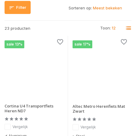
Filter
Sorteren op:
Toon:
23 producten
sale 13%
sale 17%
Cortina U4 Transportfiets
Altec Metro Herenfiets Mat
Heren ND7
Zwart
Vergelijk
Vergelijk
✔ Aluminium