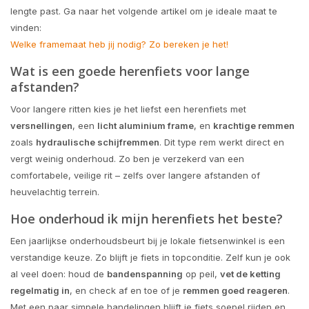
lengte past. Ga naar het volgende artikel om je ideale maat te
vinden:
Welke framemaat heb jij nodig? Zo bereken je het!
Wat is een goede herenfiets voor lange
afstanden?
Voor langere ritten kies je het liefst een herenfiets met
versnellingen
, een
licht aluminium frame
, en
krachtige remmen
zoals
hydraulische schijfremmen
. Dit type rem werkt direct en
vergt weinig onderhoud. Zo ben je verzekerd van een
comfortabele, veilige rit – zelfs over langere afstanden of
heuvelachtig terrein.
Hoe onderhoud ik mijn herenfiets het beste?
Een jaarlijkse onderhoudsbeurt bij je lokale fietsenwinkel is een
verstandige keuze. Zo blijft je fiets in topconditie. Zelf kun je ook
al veel doen: houd de
bandenspanning
op peil,
vet de ketting
regelmatig in
, en check af en toe of je
remmen goed reageren
.
Met een paar simpele handelingen blijft je fiets soepel rijden en