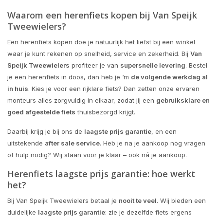
Waarom een herenfiets kopen bij Van Speijk
Tweewielers?
Een herenfiets kopen doe je natuurlijk het liefst bij een winkel
waar je kunt rekenen op snelheid, service en zekerheid. Bij
Van
Speijk Tweewielers
profiteer je van
supersnelle levering
. Bestel
je een herenfiets in doos, dan heb je ‘m
de volgende werkdag al
in huis
. Kies je voor een rijklare fiets? Dan zetten onze ervaren
monteurs alles zorgvuldig in elkaar, zodat jij een
gebruiksklare en
goed afgestelde fiets
thuisbezorgd krijgt.
Daarbij krijg je bij ons de
laagste prijs garantie
, en een
uitstekende
after sale service
. Heb je na je aankoop nog vragen
of hulp nodig? Wij staan voor je klaar – ook ná je aankoop.
Herenfiets laagste prijs garantie: hoe werkt
het?
Bij Van Speijk Tweewielers betaal je
nooit te veel
. Wij bieden een
duidelijke
laagste prijs garantie
: zie je dezelfde fiets ergens