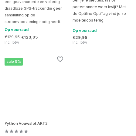
Ben je je sleutels, tas of
een geavanceerde en volledig
portemonnee weer kwijt? Met
draadloze GPS-tracker die geen
de Optiline OptiTag vind je ze
aansluiting op de
moeiteloos terug.
stroomvoorziening nodig heeft.
Op voorraad
Op voorraad
€129,95
€123,95
€29,95
Incl. btw
Incl. btw
sale 9%
Python Vouwslot ART2