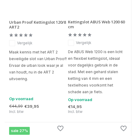
Kettingslot ABUS Web 1200 60
Urban Proof Kettingslot 120/8
cm
ART2
Vergelijk
Vergelijk
De ABUS Web 1200 is een licht
Maak kennis met het ART 2
en flexibel kettingslot, ideaal
beveiligde slot van Urban Proof!
voor dagelijks gebruik in de
Ervaar de urban look waar je al
stad. Met een gehard stalen
van houdt, nu in de ART 2
ketting van 4 mm en een
uitvoering.
textielhoes voorkomt het
schade aan je fiets.
Op voorraad
Op voorraad
€44,99
€39,95
€14,95
Incl. btw
Incl. btw
sale 27%