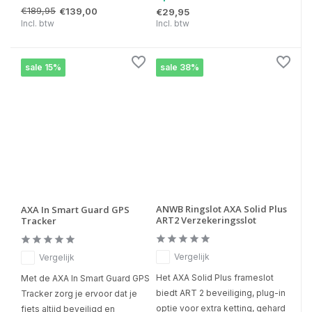
€189,95
€139,00
€29,95
Incl. btw
Incl. btw
sale 15%
sale 38%
ANWB Ringslot AXA Solid Plus
AXA In Smart Guard GPS
ART2 Verzekeringsslot
Tracker
Vergelijk
Vergelijk
Het AXA Solid Plus frameslot
Met de AXA In Smart Guard GPS
biedt ART 2 beveiliging, plug-in
Tracker zorg je ervoor dat je
optie voor extra ketting, gehard
fiets altijd beveiligd en