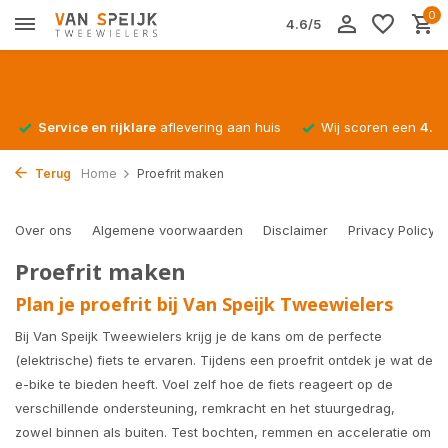
0
4.6/5
Service en rijklare
aflevering aan huis
Wij scoren een
4.4/
Terug
Home
Proefrit maken
Over ons
Algemene voorwaarden
Disclaimer
Privacy Policy
Proefrit maken
Plan je proefrit bij Van Speijk Tweewielers
Bij Van Speijk Tweewielers krijg je de kans om de perfecte
(elektrische) fiets te ervaren. Tijdens een proefrit ontdek je wat de
e-bike te bieden heeft. Voel zelf hoe de fiets reageert op de
verschillende ondersteuning, remkracht en het stuurgedrag,
zowel binnen als buiten. Test bochten, remmen en acceleratie om