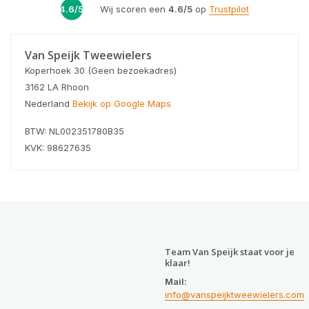
4.6/5
Wij scoren een
4.6/5
op
Trustpilot
Van Speijk Tweewielers
Koperhoek 30 (Geen bezoekadres)
3162 LA Rhoon
Nederland
Bekijk op Google Maps
BTW: NL002351780B35
KVK: 98627635
Team Van Speijk staat voor je
klaar!
Mail:
info@vanspeijktweewielers.com