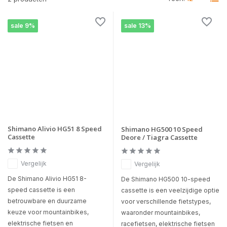
sale 9%
sale 13%
Shimano Alivio HG51 8 Speed
Shimano HG500 10 Speed
Cassette
Deore / Tiagra Cassette
Vergelijk
Vergelijk
De Shimano Alivio HG51 8-
De Shimano HG500 10-speed
speed cassette is een
cassette is een veelzijdige optie
betrouwbare en duurzame
voor verschillende fietstypes,
keuze voor mountainbikes,
waaronder mountainbikes,
elektrische fietsen en
racefietsen, elektrische fietsen