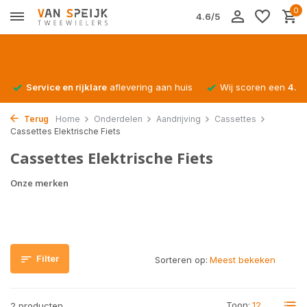
0
4.6/5
Service en rijklare
aflevering aan huis
Wij scoren een
4.4/
Terug
Home
Onderdelen
Aandrijving
Cassettes
Cassettes Elektrische Fiets
Cassettes Elektrische Fiets
Onze merken
Filter
Sorteren op:
Toon:
2 producten