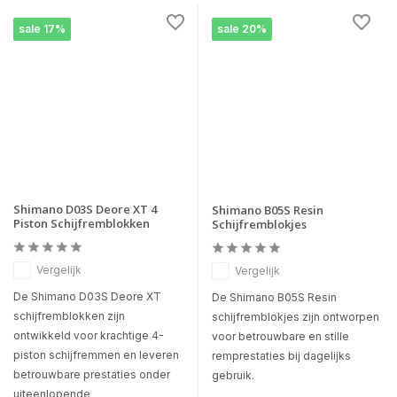
sale 17%
sale 20%
Shimano D03S Deore XT 4
Shimano B05S Resin
Piston Schijfremblokken
Schijfremblokjes
Vergelijk
Vergelijk
De Shimano D03S Deore XT
De Shimano B05S Resin
schijfremblokken zijn
schijfremblokjes zijn ontworpen
ontwikkeld voor krachtige 4-
voor betrouwbare en stille
piston schijfremmen en leveren
remprestaties bij dagelijks
betrouwbare prestaties onder
gebruik.
uiteenlopende