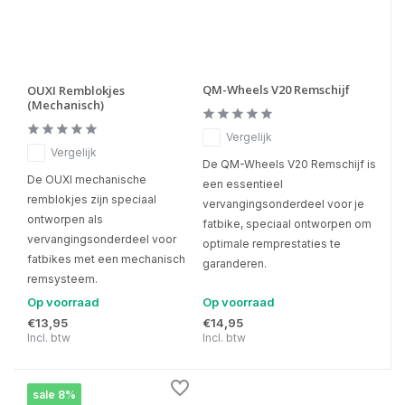
QM-Wheels V20 Remschijf
OUXI Remblokjes
(Mechanisch)
Vergelijk
Vergelijk
De QM-Wheels V20 Remschijf is
De OUXI mechanische
een essentieel
remblokjes zijn speciaal
vervangingsonderdeel voor je
ontworpen als
fatbike, speciaal ontworpen om
vervangingsonderdeel voor
optimale remprestaties te
fatbikes met een mechanisch
garanderen.
remsysteem.
Op voorraad
Op voorraad
€13,95
€14,95
Incl. btw
Incl. btw
sale 8%