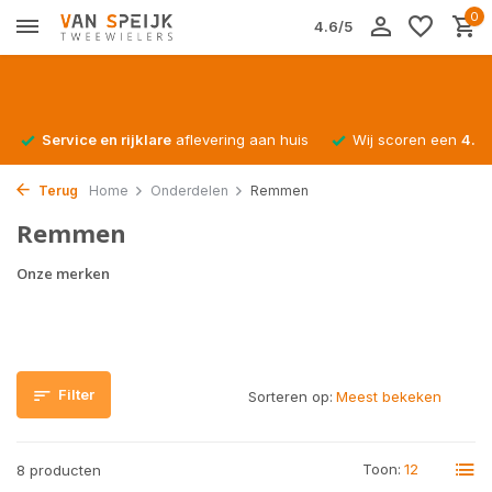
0
4.6/5
Service en rijklare
aflevering aan huis
Wij scoren een
4.4/
Terug
Home
Onderdelen
Remmen
Remmen
Onze merken
Filter
Sorteren op:
Toon:
8 producten