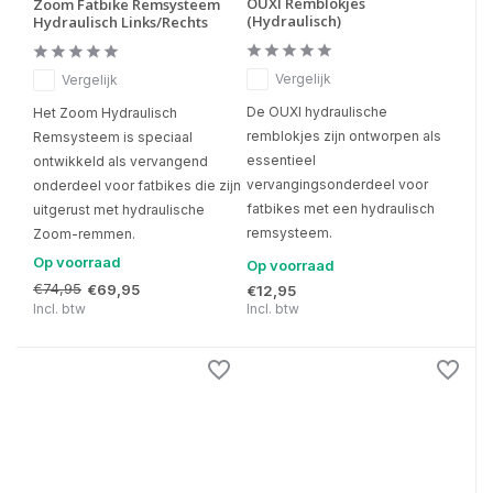
OUXI Remblokjes
Zoom Fatbike Remsysteem
(Hydraulisch)
Hydraulisch Links/Rechts
Vergelijk
Vergelijk
De OUXI hydraulische
Het Zoom Hydraulisch
remblokjes zijn ontworpen als
Remsysteem is speciaal
essentieel
ontwikkeld als vervangend
vervangingsonderdeel voor
onderdeel voor fatbikes die zijn
fatbikes met een hydraulisch
uitgerust met hydraulische
remsysteem.
Zoom-remmen.
Op voorraad
Op voorraad
€74,95
€69,95
€12,95
Incl. btw
Incl. btw