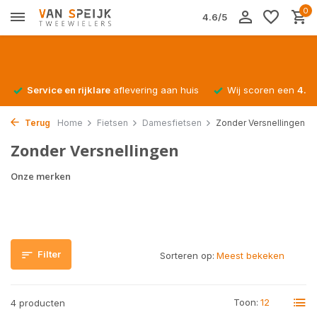
0
4.6/5
Service en rijklare
aflevering aan huis
Wij scoren een
4.4/
Terug
Home
Fietsen
Damesfietsen
Zonder Versnellingen
Zonder Versnellingen
Onze merken
Filter
Sorteren op:
Toon:
4 producten