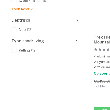
1.75m - 1.84m
(11)
Toon meer
Elektrisch
Nee
(12)
Trek Fue
Type aandrijving
Mountai
Ketting
(12)
✔ Alumini
✔ Hydrauli
✔ 12 Versne
Op voorr
€3.499,0
Incl. btw