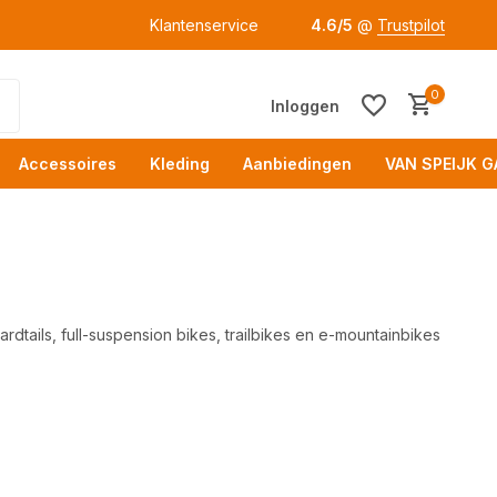
Klantenservice
4.6/5
@
Trustpilot
0
Inloggen
Accessoires
Kleding
Aanbiedingen
VAN SPEIJK G
dtails, full-suspension bikes, trailbikes en e-mountainbikes
Acc