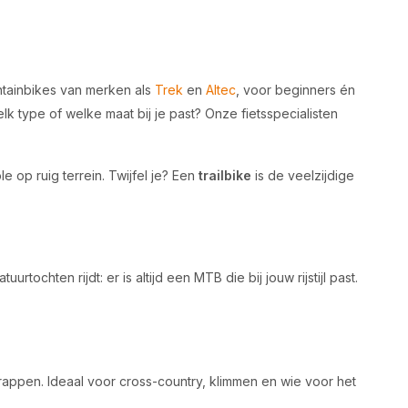
untainbikes van merken als
Trek
en
Altec
, voor beginners én
elk type of welke maat bij je past? Onze fietsspecialisten
e op ruig terrein. Twijfel je? Een
trailbike
is de veelzijdige
ochten rijdt: er is altijd een MTB die bij jouw rijstijl past.
 trappen. Ideaal voor cross-country, klimmen en wie voor het