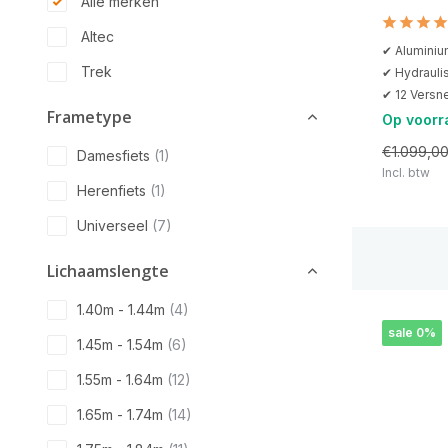
Alle merken
Altec
✔ Alumini
Trek
✔ Hydrauli
✔ 12 Versne
Frametype
Op voorr
€1.099,0
Damesfiets
(1)
Incl. btw
Herenfiets
(1)
Universeel
(7)
Lichaamslengte
1.40m - 1.44m
(4)
sale 0%
1.45m - 1.54m
(6)
1.55m - 1.64m
(12)
1.65m - 1.74m
(14)