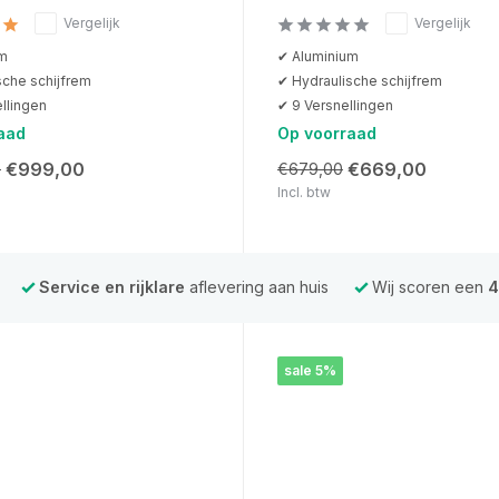
Vergelijk
Vergelijk
um
✔ Aluminium
sche schijfrem
✔ Hydraulische schijfrem
llingen
✔ 9 Versnellingen
aad
Op voorraad
€999,00
€669,00
0
€679,00
Incl. btw
Service en rijklare
aflevering aan huis
Wij scoren een
4
sale 5%