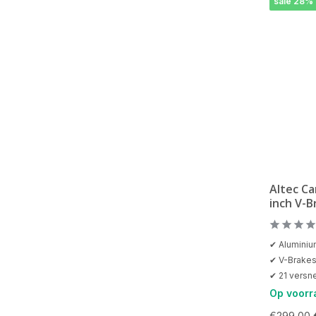
sale 28%
Altec C
inch V-B
✔ Alumini
✔ V-Brake
✔ 21 versne
Op voorr
€299,00