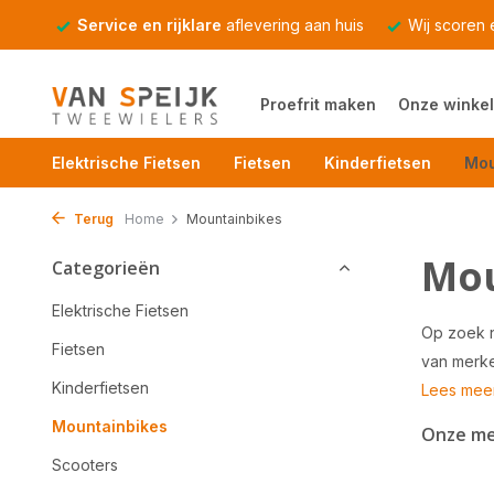
Service en rijklare
aflevering aan huis
Wij scoren
Proefrit maken
Onze winkel
Elektrische Fietsen
Fietsen
Kinderfietsen
Mou
Terug
Home
Mountainbikes
Mou
Categorieën
Elektrische Fietsen
Op zoek n
Fietsen
van merke
Kinderfietsen
Lees mee
Mountainbikes
Onze m
Scooters