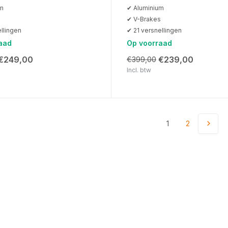
um
✔ Aluminium
s
✔ V-Brakes
llingen
✔ 21 versnellingen
aad
Op voorraad
€249,00
€239,00
€399,00
Incl. btw
1
2