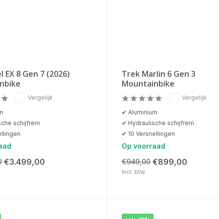
l EX 8 Gen 7 (2026)
Trek Marlin 6 Gen 3
nbike
Mountainbike
Vergelijk
Vergelijk
um
✔ Aluminium
sche schijfrem
✔ Hydraulische schijfrem
llingen
✔ 10 Versnellingen
aad
Op voorraad
€3.499,00
€899,00
0
€949,00
Incl. btw