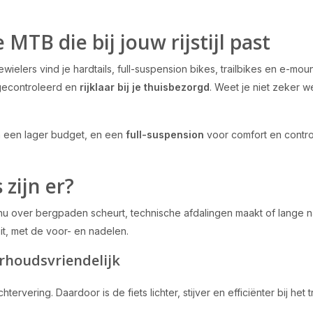
TB die bij jouw rijstijl past
elers vind je hardtails, full-suspension bikes, trailbikes en e-mo
 gecontroleerd en
rijklaar bij je thuisbezorgd
. Weet je niet zeker w
 en een lager budget, en een
full-suspension
voor comfort en control
zijn er?
 over bergpaden scheurt, technische afdalingen maakt of lange natuurt
it, met de voor- en nadelen.
erhoudsvriendelijk
rvering. Daardoor is de fiets lichter, stijver en efficiënter bij het