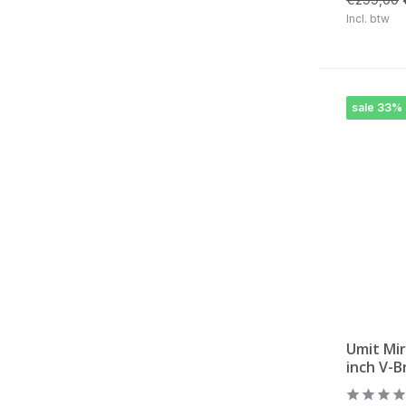
Incl. btw
sale 33%
Umit Mi
inch V-B