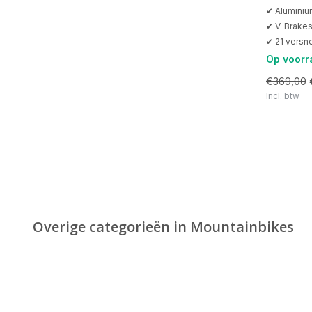
✔ Alumini
✔ V-Brake
✔ 21 versne
Op voorr
€369,00
Incl. btw
Overige categorieën in Mountainbikes