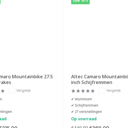
sale 18%
amaro Mountainbike 27.5
Altec Camaro Mountainbi
rakes
inch Schijfremmen
Vergelijk
Vergelijk
um
✔ Aluminium
s
✔ Schijfremmen
llingen
✔ 21 versnellingen
aad
Op voorraad
€215,00
€369,00
€449,00