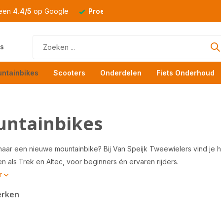
 een
4.4/5
op Google
Proefrit
altijd mogelijk
s
ntainbikes
Scooters
Onderdelen
Fiets Onderhoud
ntainbikes
aar een nieuwe mountainbike? Bij Van Speijk Tweewielers vind je har
n als Trek en Altec, voor beginners én ervaren rijders.
r
erken