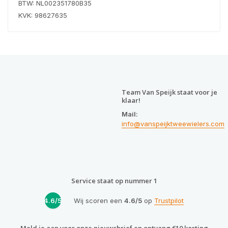
BTW: NL002351780B35
KVK: 98627635
Team Van Speijk staat voor je
klaar!
Mail:
info@vanspeijktweewielers.com
Service staat op nummer 1
4.6/5
Wij scoren een
4.6/5
op
Trustpilot