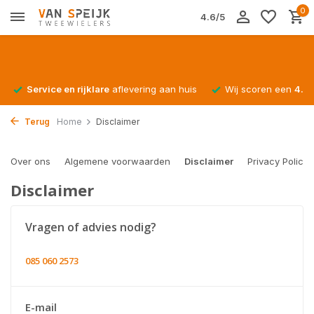
0
4.6/5
Service en rijklare
aflevering aan huis
Wij scoren een
4.4/
Terug
Home
Disclaimer
Over ons
Algemene voorwaarden
Disclaimer
Privacy Policy
Disclaimer
Vragen of advies nodig?
085 060 2573
E-mail