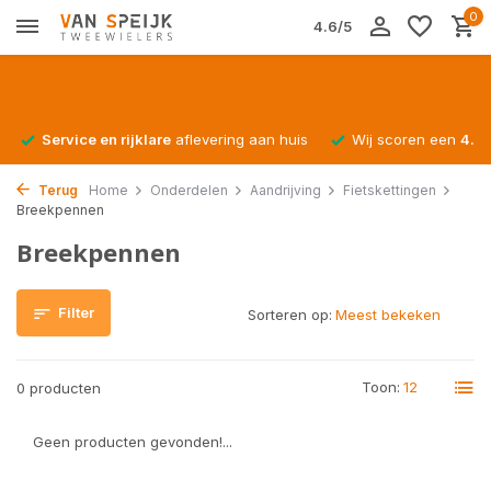
0
4.6/5
Service en rijklare
aflevering aan huis
Wij scoren een
4.4/
Terug
Home
Onderdelen
Aandrijving
Fietskettingen
Breekpennen
Breekpennen
Filter
Sorteren op:
Toon:
0 producten
Geen producten gevonden!...