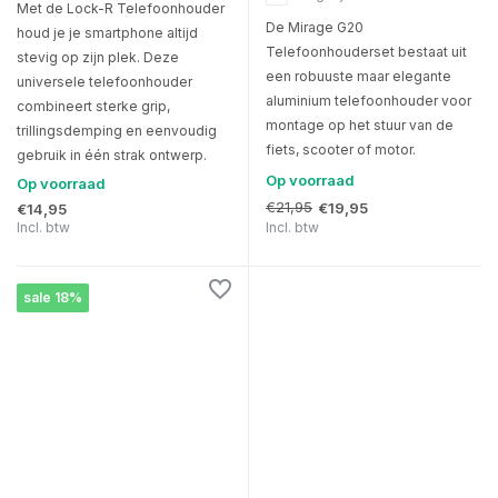
Met de Lock-R Telefoonhouder
De Mirage G20
houd je je smartphone altijd
Telefoonhouderset bestaat uit
stevig op zijn plek. Deze
een robuuste maar elegante
universele telefoonhouder
aluminium telefoonhouder voor
combineert sterke grip,
montage op het stuur van de
trillingsdemping en eenvoudig
fiets, scooter of motor.
gebruik in één strak ontwerp.
Op voorraad
Op voorraad
€21,95
€19,95
€14,95
Incl. btw
Incl. btw
sale 18%