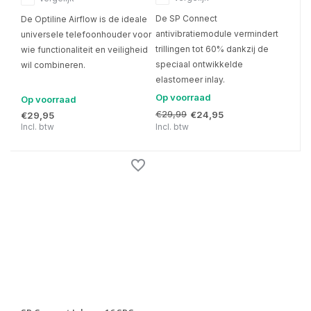
De SP Connect
De Optiline Airflow is de ideale
antivibratiemodule vermindert
universele telefoonhouder voor
trillingen tot 60% dankzij de
wie functionaliteit en veiligheid
speciaal ontwikkelde
wil combineren.
elastomeer inlay.
Op voorraad
Op voorraad
€29,99
€24,95
€29,95
Incl. btw
Incl. btw