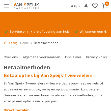
0
4.6/5
Service en rijklare
aflevering aan huis
Wij scoren een
4.4/
Terug
Home
Betaalmethoden
Over ons
Algemene voorwaarden
Disclaimer
Privacy Policy
Betaalmethoden
Betaalopties bij Van Speijk Tweewielers
Bij Van Speijk Tweewielers willen we dat je jouw nieuwe fiets of
accessoires eenvoudig, veilig en op jouw manier kunt betalen.
Daarom bieden we een breed scala aan betaalmethoden, zodat
er altijd een optie is die bij jou past.
Direct betalen