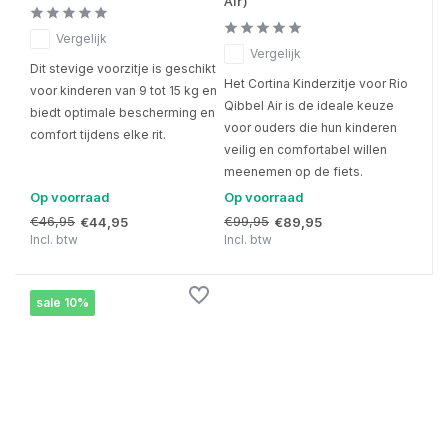
Air)
Vergelijk
Vergelijk
Dit stevige voorzitje is geschikt
Het Cortina Kinderzitje voor Rio
voor kinderen van 9 tot 15 kg en
Qibbel Air is de ideale keuze
biedt optimale bescherming en
voor ouders die hun kinderen
comfort tijdens elke rit.
veilig en comfortabel willen
meenemen op de fiets.
Op voorraad
Op voorraad
€46,95
€99,95
€44,95
€89,95
Incl. btw
Incl. btw
sale 10%