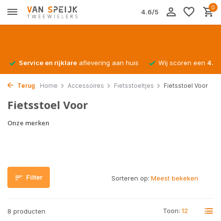
0
4.6/5
Service en rijklare
aflevering aan huis
Wij scoren een
4.4/
Terug
Home
Accessoires
Fietsstoeltjes
Fietsstoel Voor
Fietsstoel Voor
Onze merken
Filter
Sorteren op:
Toon:
8 producten