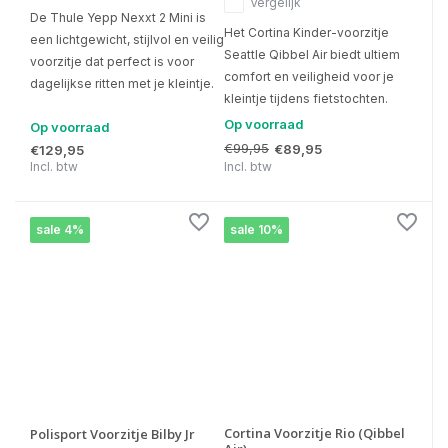
Vergelijk
De Thule Yepp Nexxt 2 Mini is
Het Cortina Kinder-voorzitje
een lichtgewicht, stijlvol en veilig
Seattle Qibbel Air biedt ultiem
voorzitje dat perfect is voor
comfort en veiligheid voor je
dagelijkse ritten met je kleintje.
kleintje tijdens fietstochten.
Op voorraad
Op voorraad
€99,95
€89,95
€129,95
Incl. btw
Incl. btw
sale 4%
sale 10%
Cortina Voorzitje Rio (Qibbel
Polisport Voorzitje Bilby Jr