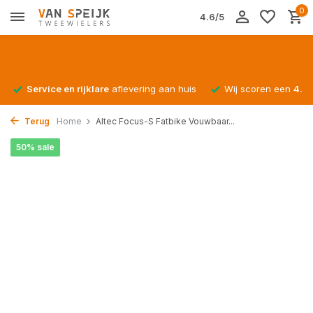
0
4.6/5
Service en rijklare
aflevering aan huis
Wij scoren een
4.4/
Terug
Home
Altec Focus-S Fatbike Vouwbaar...
50% sale