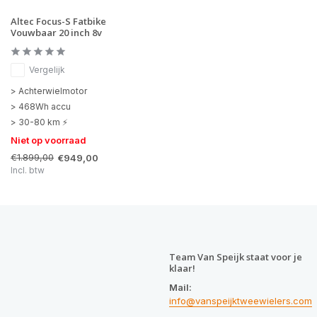
Altec Focus-S Fatbike
Vouwbaar 20 inch 8v
Vergelijk
> Achterwielmotor
> 468Wh accu
> 30-80 km ⚡
Niet op voorraad
€1.899,00
€949,00
Incl. btw
Team Van Speijk staat voor je
klaar!
Mail:
info@vanspeijktweewielers.com