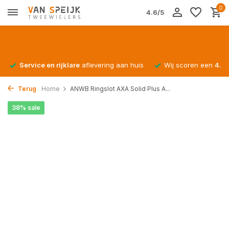
0
4.6/5
Service en rijklare
aflevering aan huis
Wij scoren een
4.4/
Terug
Home
ANWB Ringslot AXA Solid Plus A...
38% sale