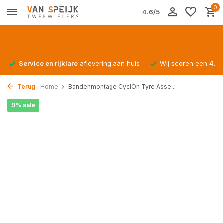
0
4.6/5
Service en rijklare
aflevering aan huis
Wij scoren een
4.4/
Terug
Home
Bandenmontage CyclOn Tyre Asse...
9% sale