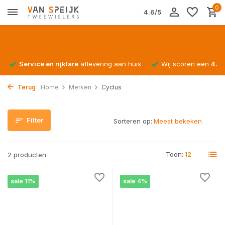
0
4.6/5
Service en rijklare
aflevering aan huis
Wij scoren een
4.4/
Terug
Home
Merken
Cyclus
Filter
Sorteren op:
Toon:
2 producten
sale 11%
sale 4%