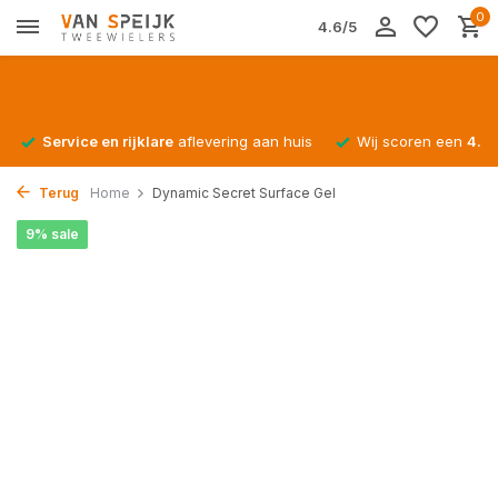
0
4.6/5
Service en rijklare
aflevering aan huis
Wij scoren een
4.4/
Terug
Home
Dynamic Secret Surface Gel
9% sale