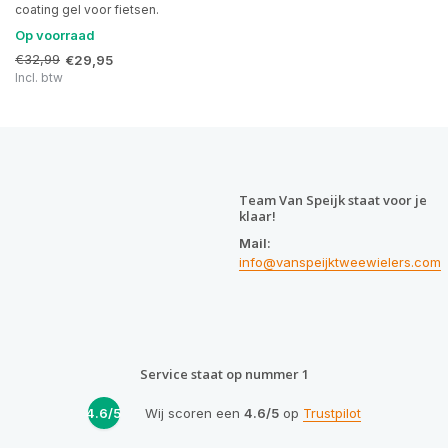
coating gel voor fietsen.
Op voorraad
€32,99
€29,95
Incl. btw
Team Van Speijk staat voor je
klaar!
Mail:
info@vanspeijktweewielers.com
Service staat op nummer 1
4.6/5
Wij scoren een
4.6/5
op
Trustpilot