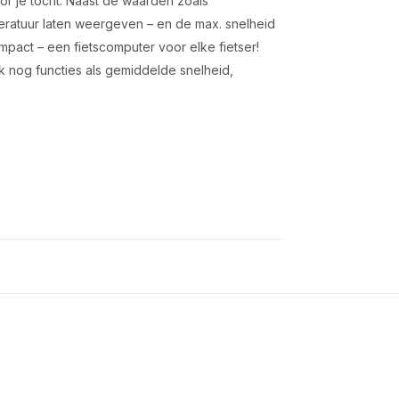
oor je tocht. Naast de waarden zoals
eratuur laten weergeven – en de max. snelheid
ompact – een fietscomputer voor elke fietser!
ok nog functies als gemiddelde snelheid,