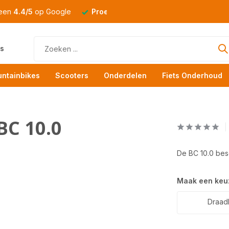
 een
4.4/5
op Google
Proefrit
altijd mogelijk
s
ntainbikes
Scooters
Onderdelen
Fiets Onderhoud
BC 10.0
De BC 10.0 besc
Maak een keu
Draad