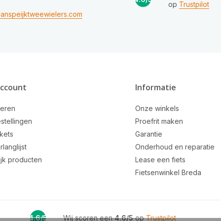
op
Trustpilot
anspeijktweewielers.com
account
Informatie
reren
Onze winkels
stellingen
Proefrit maken
ckets
Garantie
rlanglijst
Onderhoud en reparatie
ijk producten
Lease een fiets
Fietsenwinkel Breda
4.6/5
Wij scoren een
4.6/5
op
Trustpilot