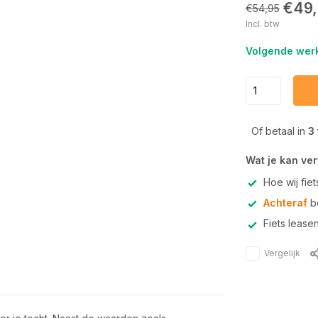
€49,
€54,95
Incl. btw
Volgende werk
Of betaal in
3
Wat je kan ve
Hoe wij fie
Achteraf
be
Fiets lease
Vergelijk