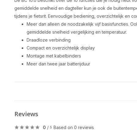
De BC 10.0 beschikt over de 10 functies die je nodig hebt v
gemiddelde snelheid en dagteller kun je ook de buitentemp
tijdens je fietsrit. Eenvoudige bediening, overzichtelijk en c
Meer dan alleen de noodzakelijk vijf basisfuncties. O
gemiddelde snelheid vergelijking en temperatuur.
Draadloze verbinding
Compact en overzichtelijk display
Montage met kabelbinders
Meer dan twee jaar batterijduur
Reviews
0
/
Based on 0 reviews
5