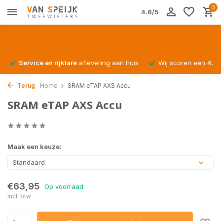
0
4.6/5
Service en rijklare
aflevering aan huis
Wij scoren een
4.4/
Terug
Home
SRAM eTAP AXS Accu
SRAM eTAP AXS Accu
Maak een keuze:
Standaard
€63,95
Op voorraad
Incl. btw