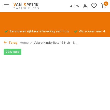
0
4.6/5
Service en rijklare
aflevering aan huis
Wij scoren een
4.4/
Terug
Home
Volare Kinderfiets 16 inch - S...
23% sale