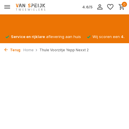
0
4.6/5
Service en rijklare
aflevering aan huis
Wij scoren een
4.4/
Terug
Home
Thule Voorzitje Yepp Nexxt 2