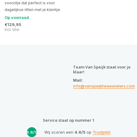
voorzitje dat perfect is voor
dagelijkse ritten met je kleintje.
Op voorraad
€129,95
Incl. btw
Team Van Speijk staat voor je
klaar!
Mail:
info@vanspeijktweewielers.com
Service staat op nummer 1
4.6/5
Wij scoren een
4.6/5
op
Trustpilot