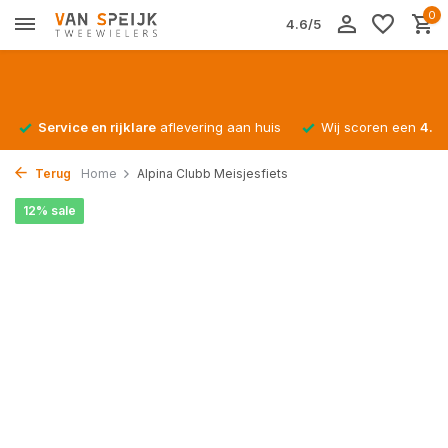
0
4.6/5
Service en rijklare
aflevering aan huis
Wij scoren een
4.4/
Terug
Home
Alpina Clubb Meisjesfiets
12% sale