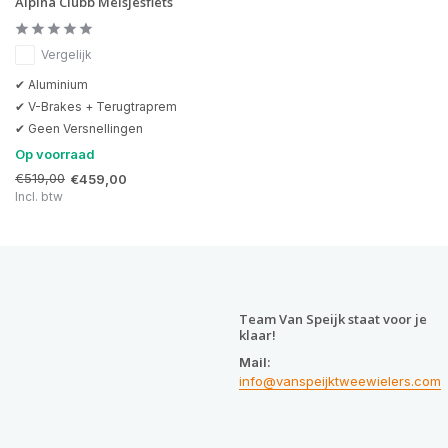
Alpina Clubb Meisjesfiets
Vergelijk
✔ Aluminium
✔ V-Brakes + Terugtraprem
✔ Geen Versnellingen
Op voorraad
€519,00
€459,00
Incl. btw
Team Van Speijk staat voor je
klaar!
Mail:
info@vanspeijktweewielers.com