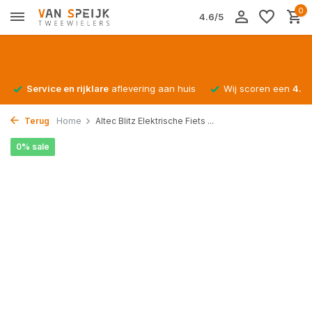
0
4.6/5
Service en rijklare
aflevering aan huis
Wij scoren een
4.4/
Terug
Home
Altec Blitz Elektrische Fiets ...
0% sale