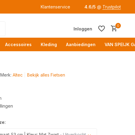
Klantenservice
4.6/5
@
Trustpilot
0
Inloggen
Accessoires
Kleding
Aanbiedingen
VAN SPEIJK G
Merk:
Altec
Bekijk alles Fietsen
m
Acc
lingen
ze:
aat: 53 cm | Kleur: Mat Zwart
- Uitverkocht