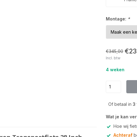
Montage:
*
€23
€345,00
Incl. btw
4 weken
Of betaal in
3
Wat je kan ve
Hoe wij fie
Achteraf
be