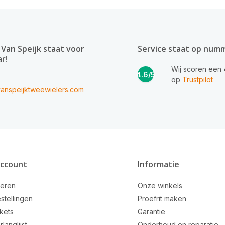
Van Speijk staat voor
Service staat op num
ar!
Wij scoren een
4.6/5
op
Trustpilot
anspeijktweewielers.com
account
Informatie
reren
Onze winkels
stellingen
Proefrit maken
ckets
Garantie
rlanglijst
Onderhoud en reparatie