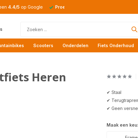
 een
4.4/5
op Google
Proefrit
altijd mogelijk
s
ntainbikes
Scooters
Onderdelen
Fiets Onderhoud
tfiets Heren
✔ Staal
✔ Terugtrapre
✔ Geen versnel
Maak een keu
Framem