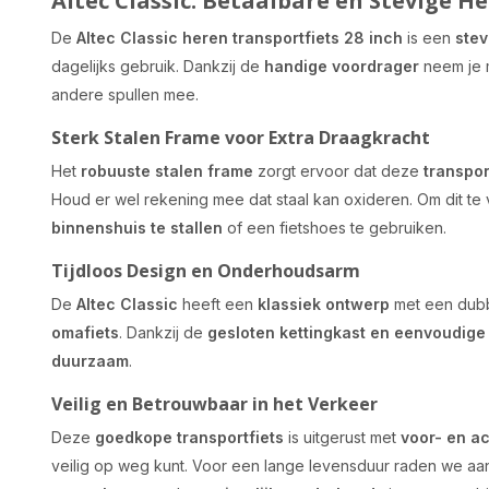
Altec Classic: Betaalbare en Stevige H
De
Altec Classic heren transportfiets 28 inch
is een
stev
dagelijks gebruik. Dankzij de
handige voordrager
neem je 
andere spullen mee.
Sterk Stalen Frame voor Extra Draagkracht
Het
robuuste stalen frame
zorgt ervoor dat deze
transpor
Houd er wel rekening mee dat staal kan oxideren. Om dit t
binnenshuis te stallen
of een fietshoes te gebruiken.
Tijdloos Design en Onderhoudsarm
De
Altec Classic
heeft een
klassiek ontwerp
met een dubb
omafiets
. Dankzij de
gesloten kettingkast en eenvoudige
duurzaam
.
Veilig en Betrouwbaar in het Verkeer
Deze
goedkope transportfiets
is uitgerust met
voor- en ac
veilig op weg kunt. Voor een lange levensduur raden we aa