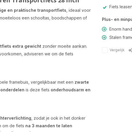
eren Transportfiets 28 Inch
Fiets lease
ige en praktische transportfiets
, ideaal voor
moeiteloos een schooltas, boodschappen of
Plus- en minp
Enorm hand
Stalen fram
tfiets extra gewicht
zonder moeite aankan.
Vergelijk
e voorkomen, adviseren we om de fiets
ele framebuis, vergelijkbaar met een
zwarte
 onderdelen
is deze fiets
onderhoudsarm en
hterverlichting
, zodat je ook in het donker
n om de fiets
na 3 maanden te laten