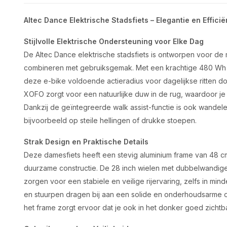
Altec Dance Elektrische Stadsfiets – Elegantie en Efficië
Stijlvolle Elektrische Ondersteuning voor Elke Dag
De Altec Dance elektrische stadsfiets is ontworpen voor de m
combineren met gebruiksgemak. Met een krachtige 480 Wh acc
deze e-bike voldoende actieradius voor dagelijkse ritten d
XOFO zorgt voor een natuurlijke duw in de rug, waardoor j
Dankzij de geïntegreerde walk assist-functie is ook wandel
bijvoorbeeld op steile hellingen of drukke stoepen.
Strak Design en Praktische Details
Deze damesfiets heeft een stevig aluminium frame van 48 cm
duurzame constructie. De 28 inch wielen met dubbelwandige
zorgen voor een stabiele en veilige rijervaring, zelfs in m
en stuurpen dragen bij aan een solide en onderhoudsarme o
het frame zorgt ervoor dat je ook in het donker goed zicht