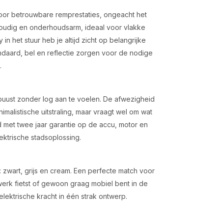
voor betrouwbare remprestaties, ongeacht het
voudig en onderhoudsarm, ideaal voor vlakke
n het stuur heb je altijd zicht op belangrijke
ndaard, bel en reflectie zorgen voor de nodige
.
obuust zonder log aan te voelen. De afwezigheid
imalistische uitstraling, maar vraagt wel om wat
d met twee jaar garantie op de accu, motor en
lektrische stadsoplossing.
en: zwart, grijs en cream. Een perfecte match voor
 werk fietst of gewoon graag mobiel bent in de
lektrische kracht in één strak ontwerp.