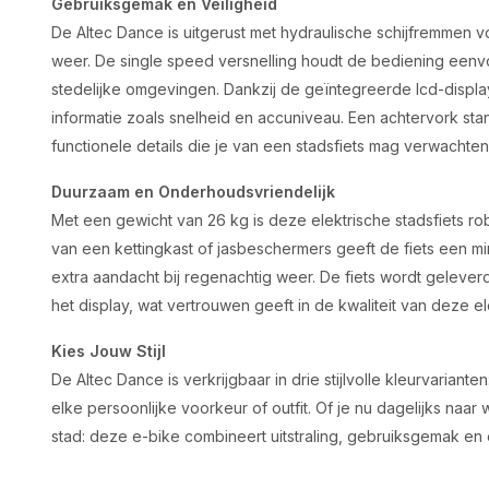
Gebruiksgemak en Veiligheid
De Altec Dance is uitgerust met hydraulische schijfremmen 
weer. De single speed versnelling houdt de bediening een
stedelijke omgevingen. Dankzij de geïntegreerde lcd-display i
informatie zoals snelheid en accuniveau. Een achtervork sta
functionele details die je van een stadsfiets mag verwachten
Duurzaam en Onderhoudsvriendelijk
Met een gewicht van 26 kg is deze elektrische stadsfiets r
van een kettingkast of jasbeschermers geeft de fiets een min
extra aandacht bij regenachtig weer. De fiets wordt gelever
het display, wat vertrouwen geeft in de kwaliteit van deze e
Kies Jouw Stijl
De Altec Dance is verkrijgbaar in drie stijlvolle kleurvariant
elke persoonlijke voorkeur of outfit. Of je nu dagelijks naar
stad: deze e-bike combineert uitstraling, gebruiksgemak en e