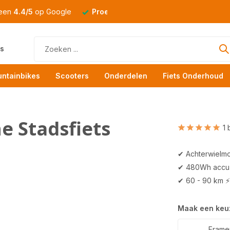
 een
4.4/5
op Google
Proefrit
altijd mogelijk
s
ntainbikes
Scooters
Onderdelen
Fiets Onderhoud
e Stadsfiets
1 
✔ Achterwielmo
✔ 480Wh accu
✔ 60 - 90 km ⚡
Maak een keu
Framem