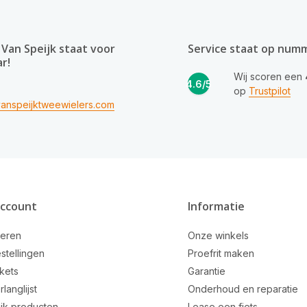
Van Speijk staat voor
Service staat op num
ar!
Wij scoren een
4.6/5
op
Trustpilot
anspeijktweewielers.com
account
Informatie
reren
Onze winkels
stellingen
Proefrit maken
ckets
Garantie
rlanglijst
Onderhoud en reparatie
ijk producten
Lease een fiets