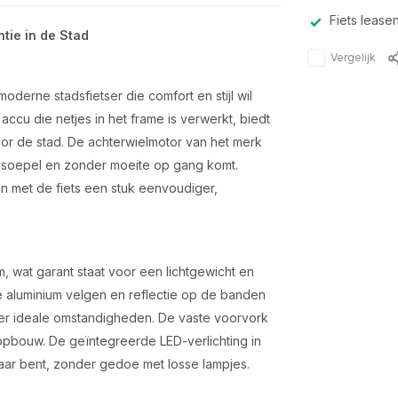
Fiets lease
ntie in de Stad
Vergelijk
oderne stadsfietser die comfort en stijl wil
u die netjes in het frame is verwerkt, biedt
oor de stad. De achterwielmotor van het merk
e soepel en zonder moeite op gang komt.
en met de fiets een stuk eenvoudiger,
, wat garant staat voor een lichtgewicht en
 aluminium velgen en reflectie op de banden
inder ideale omstandigheden. De vaste voorvork
pbouw. De geïntegreerde LED-verlichting in
baar bent, zonder gedoe met losse lampjes.