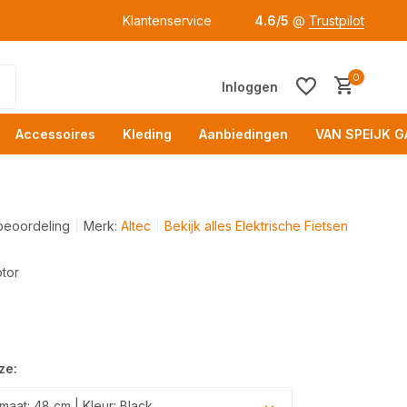
Klantenservice
4.6/5
@
Trustpilot
0
Inloggen
Accessoires
Kleding
Aanbiedingen
VAN SPEIJK G
beoordeling
Merk:
Altec
Bekijk alles Elektrische Fietsen
tor
Acc
ze:
aat: 48 cm | Kleur: Black