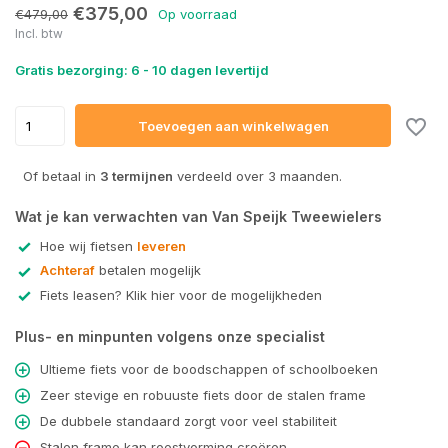
€375,00
€479,00
Op voorraad
Incl. btw
Uitverkocht
Gratis bezorging: 6 - 10 dagen levertijd
Uitverkocht
Toevoegen aan winkelwagen
Of betaal in
3 termijnen
verdeeld over 3 maanden.
Wat je kan verwachten van Van Speijk Tweewielers
Hoe wij fietsen
leveren
Achteraf
betalen mogelijk
Fiets leasen? Klik hier voor de mogelijkheden
Plus- en minpunten volgens onze specialist
Ultieme fiets voor de boodschappen of schoolboeken
Zeer stevige en robuuste fiets door de stalen frame
De dubbele standaard zorgt voor veel stabiliteit
Stalen frame kan roestvorming creëren