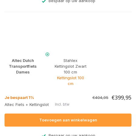
Bespaar op uw aankoop
Altec Dutch
Stahlex
Transportfiets
Kettingslot Zwart
Dames
100 cm
Kettingslot 100
cm
€399,95
Je bespaart 1%
€404,95
Altec Fiets + Kettingslot
Incl. btw
Toevoegen aan winkelwagen
Bespaar op uw aankoop