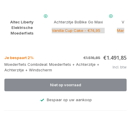
Altec Liberty
Achterzitje BoBike Go Maxi
Voorz
Elektrische
Moederfiets
€1.491,85
Je bespaart 2%
€1.516,85
Moederfiets Combideal: Moederfiets + Achterzitje +
Incl. btw
Achterzitje + Windscherm
Niet op voorraad
Bespaar op uw aankoop