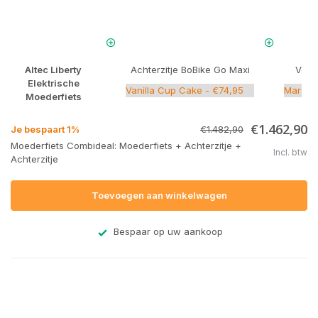
Altec Liberty
Achterzitje BoBike Go Maxi
Voorz
Elektrische
Moederfiets
€1.462,90
Je bespaart 1%
€1.482,90
Moederfiets Combideal: Moederfiets + Achterzitje +
Incl. btw
Achterzitje
Toevoegen aan winkelwagen
Bespaar op uw aankoop