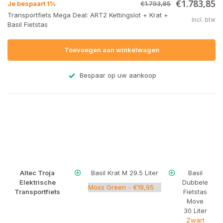
€1.783,85
Je bespaart 1%
€1.793,85
Transportfiets Mega Deal: ART2 Kettingslot + Krat +
Incl. btw
Basil Fietstas
Toevoegen aan winkelwagen
Bespaar op uw aankoop
Altec Troja
Basil Krat M 29.5 Liter
Basil
Elektrische
Dubbele
Transportfiets
Fietstas
Move
30 Liter
Zwart