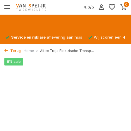
0
4.6/5
Service en rijklare
aflevering aan huis
Wij scoren een
4.4/
Terug
Home
Altec Troja Elektrische Transp...
6% sale