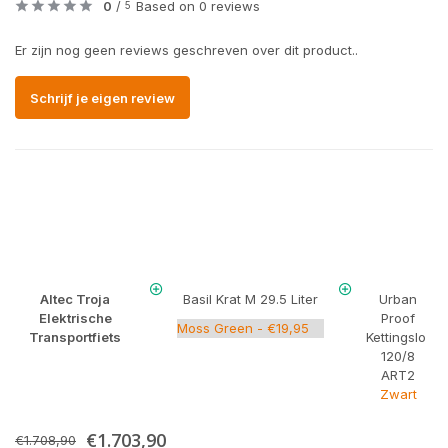
0
/
Based on 0 reviews
5
Er zijn nog geen reviews geschreven over dit product..
Schrijf je eigen review
Altec Troja
Basil Krat M 29.5 Liter
Urban
Elektrische
Proof
Transportfiets
Kettingslot
120/8
ART2
Zwart
€1.703,90
€1.708,90