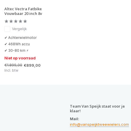
Altec Vectra Fatbike
Vouwbaar 20 inch 8v
Vergelijk
✔ Achterwielmotor
✔ 468Wh accu
✔ 30-80 km ⚡
Niet op voorraad
€1.899,00
€899,00
Incl. btw
Team Van Speijk staat voor je
klaar!
Mail:
info@vanspeijktweewielers.com