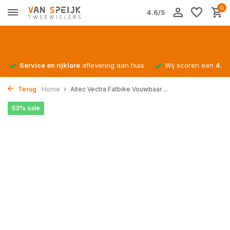
0
4.6/5
Service en rijklare
aflevering aan huis
Wij scoren een
4.4/
Terug
Home
Altec Vectra Fatbike Vouwbaar ...
53% sale