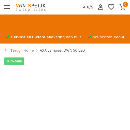
0
4.6/5
Service en rijklare
aflevering aan huis
Wij scoren een
4.4/
Terug
Home
AXA Lampset DWN 50 LED
10% sale