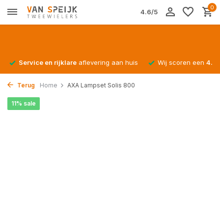
0
4.6/5
Service en rijklare
aflevering aan huis
Wij scoren een
4.4/
Terug
Home
AXA Lampset Solis 800
11% sale