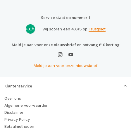
Service staat op nummer 1
4.6/5
Wij scoren een
4.6/5
op
Trustpilot
Meld je aan voor onze nieuwsbrief en ontvang €10 korting
Meld je aan voor onze nieuwsbrief
Klantenservice
Over ons
Algemene voorwaarden
Disclaimer
Privacy Policy
Betaalmethoden