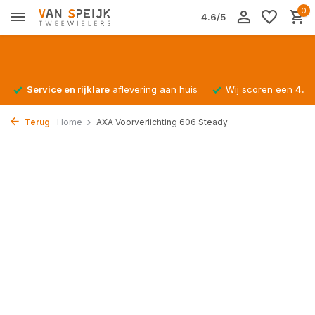
0
4.6/5
Service en rijklare
aflevering aan huis
Wij scoren een
4.4/
Terug
Home
AXA Voorverlichting 606 Steady