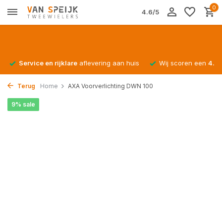
0
4.6/5
Service en rijklare
aflevering aan huis
Wij scoren een
4.4/
Terug
Home
AXA Voorverlichting DWN 100
9% sale