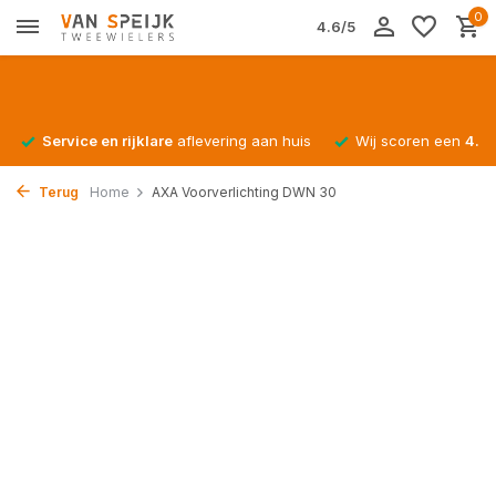
0
4.6/5
Service en rijklare
aflevering aan huis
Wij scoren een
4.4/
Terug
Home
AXA Voorverlichting DWN 30