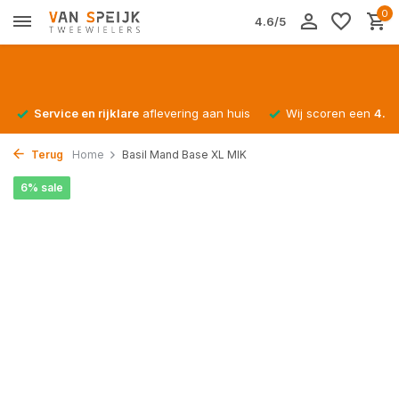
0
4.6/5
Service en rijklare
aflevering aan huis
Wij scoren een
4.4/
Terug
Home
Basil Mand Base XL MIK
6% sale