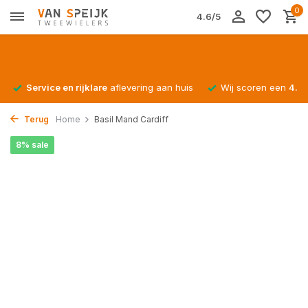
0
4.6/5
Service en rijklare
aflevering aan huis
Wij scoren een
4.4/
Terug
Home
Basil Mand Cardiff
8% sale