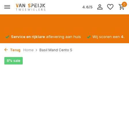
0
4.6/5
Service en rijklare
aflevering aan huis
Wij scoren een
4.4/
Terug
Home
Basil Mand Cento S
8% sale