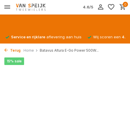
0
4.6/5
Service en rijklare
aflevering aan huis
Wij scoren een
4.4/
Terug
Home
Batavus Altura E-Go Power 500W...
15% sale