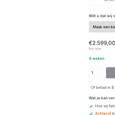
Wilt u dat wij
€2.599,0
Incl. btw
4 weken
Of betaal in
3
Wat je kan ve
Hoe wij fie
Achteraf
be