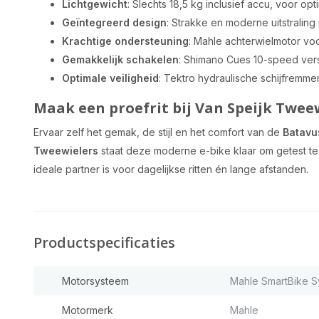
Lichtgewicht
: Slechts 18,5 kg inclusief accu, voor o
Geïntegreerd design
: Strakke en moderne uitstraling
Krachtige ondersteuning
: Mahle achterwielmotor voor
Gemakkelijk schakelen
: Shimano Cues 10-speed versn
Optimale veiligheid
: Tektro hydraulische schijfremmen
Maak een proefrit bij Van Speijk Twee
Ervaar zelf het gemak, de stijl en het comfort van de
Batavu
Tweewielers
staat deze moderne e-bike klaar om getest t
ideale partner is voor dagelijkse ritten én lange afstanden.
Productspecificaties
Motorsysteem
Mahle SmartBike 
Motormerk
Mahle