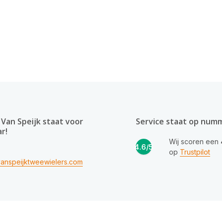
Van Speijk staat voor
Service staat op num
ar!
Wij scoren een
4.6/5
op
Trustpilot
anspeijktweewielers.com