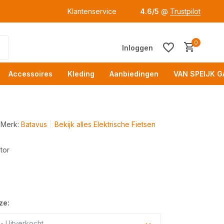
Klantenservice
4.6/5
@
Trustpilot
0
Inloggen
Accessoires
Kleding
Aanbiedingen
VAN SPEIJK G
Merk:
Batavus
Bekijk alles Elektrische Fietsen
tor
Acc
ze:
- Uitverkocht