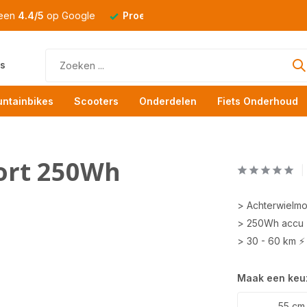
 een
4.4/5
op Google
Proefrit
altijd mogelijk
s
ntainbikes
Scooters
Onderdelen
Fiets Onderhoud
port 250Wh
> Achterwielmo
> 250Wh accu
> 30 - 60 km ⚡
Maak een keu
55 cm