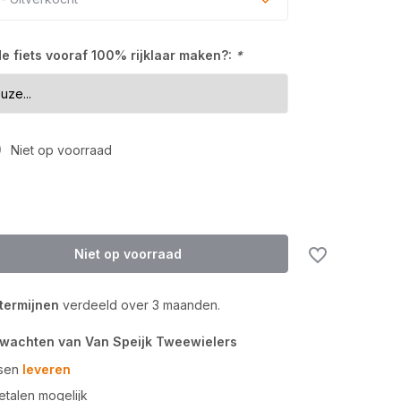
Uitverkocht
 de fiets vooraf 100% rijklaar maken?:
*
Uitverkocht
Uitverkocht
0
Niet op voorraad
Niet op voorraad
 termijnen
verdeeld over 3 maanden.
rwachten van Van Speijk Tweewielers
tsen
leveren
talen mogelijk