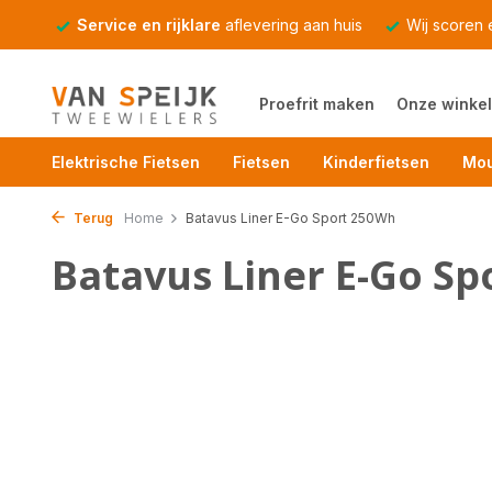
Service en rijklare
aflevering aan huis
Wij scoren
Proefrit maken
Onze winkel
Elektrische Fietsen
Fietsen
Kinderfietsen
Mou
Terug
Home
Batavus Liner E-Go Sport 250Wh
Batavus Liner E-Go S