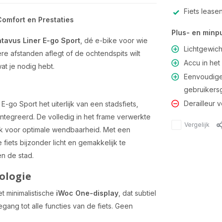
Fiets lease
 Comfort en Prestaties
Plus- en minp
tavus Liner E-go Sport
, dé e-bike voor wie
Lichtgewicht
ngere afstanden aflegt of de ochtendspits wilt
Accu in het 
at je nodig hebt.
Eenvoudige
gebruiker
Derailleur 
go Sport het uiterlijk van een stadsfiets,
ntegreerd. De volledig in het frame verwerkte
Vergelijk
ook voor optimale wendbaarheid. Met een
e fiets bijzonder licht en gemakkelijk te
en de stad.
ologie
t minimalistische
iWoc One-display
, dat subtiel
gang tot alle functies van de fiets. Geen