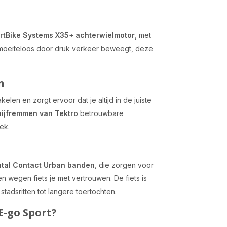
tBike Systems X35+ achterwielmotor
, met
of moeiteloos door druk verkeer beweegt, deze
n
elen en zorgt ervoor dat je altijd in de juiste
hijfremmen van Tektro
betrouwbare
ek.
ntal Contact Urban banden
, die zorgen voor
en wegen fiets je met vertrouwen. De fiets is
tadsritten tot langere toertochten.
E-go Sport?