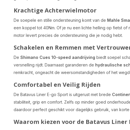
Krachtige Achterwielmotor
De soepele en stille ondersteuning komt van de
Mahle Smar
een koppel tot 40Nm. Of je nu een lichte helling op fietst 
motor levert precies de ondersteuning die je nodig hebt.
Schakelen en Remmen met Vertrouwe
De
Shimano Cues 10-speed aandrijving
biedt soepel schak
versnelling rijdt. Daarnaast garanderen de
hydraulische sc
remkracht, ongeacht de weersomstandigheden of het wegd
Comfortabel en Veilig Rijden
De Batavus Liner E-go Sport is uitgerust met brede
Contine
stabiliteit, grip en comfort. Zelfs op minder goed onderhoud
daardoor perfect geschikt voor dagelijks gebruik, van korte s
Waarom kiezen voor de Batavus Liner 