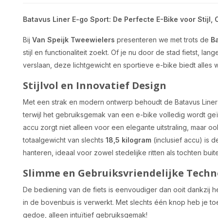
Batavus Liner E-go Sport: De Perfecte E-Bike voor Stijl,
Bij
Van Speijk Tweewielers
presenteren we met trots de
Ba
stijl en functionaliteit zoekt. Of je nu door de stad fietst, la
verslaan, deze lichtgewicht en sportieve e-bike biedt alles w
Stijlvol en Innovatief Design
Met een strak en modern ontwerp behoudt de Batavus Liner E-
terwijl het gebruiksgemak van een e-bike volledig wordt geï
accu zorgt niet alleen voor een elegante uitstraling, maar 
totaalgewicht van slechts
18,5 kilogram
(inclusief accu) is d
hanteren, ideaal voor zowel stedelijke ritten als tochten buit
Slimme en Gebruiksvriendelijke Techn
De bediening van de fiets is eenvoudiger dan ooit dankzij he
in de bovenbuis is verwerkt. Met slechts één knop heb je toe
gedoe, alleen intuïtief gebruiksgemak!