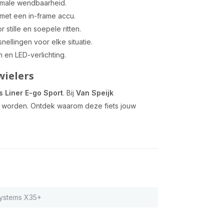
ptimale wendbaarheid.
 met een in-frame accu.
 stille en soepele ritten.
ellingen voor elke situatie.
 en LED-verlichting.
wielers
s Liner E-go Sport
. Bij
Van Speijk
e worden. Ontdek waarom deze fiets jouw
Systems X35+