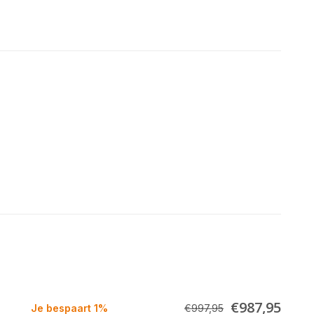
€987,95
Je bespaart 1%
€997,95