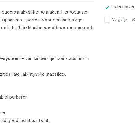
Fiets lease
 ouders makkelijker te maken. Het robuuste
Vergelijk
 kg
aankan—perfect voor een kinderzitje,
kracht blijft de Mambo
wendbaar en compact
,
D-systeem
– van kinderzitje naar stadsfiets in
tjes, later als stijlvolle stadsfiets.
biel parkeren.
eer.
ltijd goed zichtbaar bent.