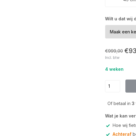
Wilt u dat wij
€93
€999,00
Incl. btw
4 weken
Of betaal in
3
Wat je kan ve
Hoe wij fie
Achteraf
be