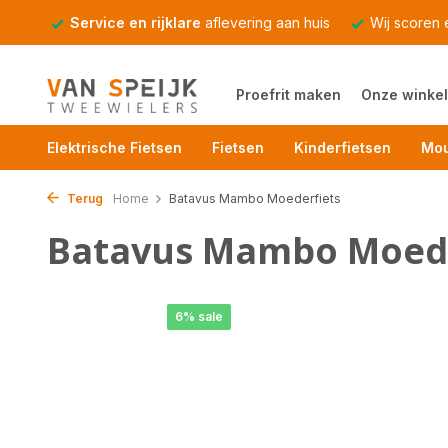
Service en rijklare
aflevering aan huis
Wij scoren
Proefrit maken
Onze winkel
Elektrische Fietsen
Fietsen
Kinderfietsen
Mou
Terug
Home
Batavus Mambo Moederfiets
Batavus Mambo Moede
6% sale