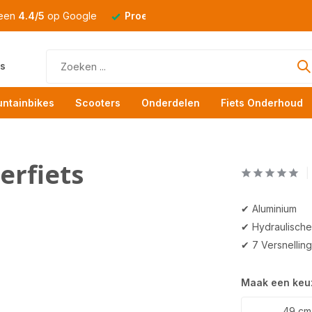
 een
4.4/5
op Google
Proefrit
altijd mogelijk
s
ntainbikes
Scooters
Onderdelen
Fiets Onderhoud
rfiets
✔ Aluminium
✔ Hydraulische
✔ 7 Versnellin
Maak een keu
49 cm