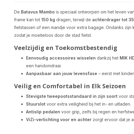
De
Batavus Mambo
is speciaal ontworpen om het leven van
frame kan tot
150 kg
dragen, terwijl de
achterdrager tot 35
fietstassen of een mandje voor extra bagage. Ondanks zijn 
zodat je moeiteloos door de stad fietst.
Veelzijdig en Toekomstbestendig
Eenvoudig accessoires wisselen
dankzij het
MIK H
een handomdraai.
Aanpasbaar aan jouw levensfase
– eerst met kinderzi
Veilig en Comfortabel in Elk Seizoen
Stevigste tweepootsstandaard in zijn soort
voor sta
Stuurslot
voor extra veiligheid bij het in- en uitladen.
Antislip pedalen
voor grip, zelfs bij regen en herfstw
ViZi-verlichting voor en achter
zorgt ervoor dat je a