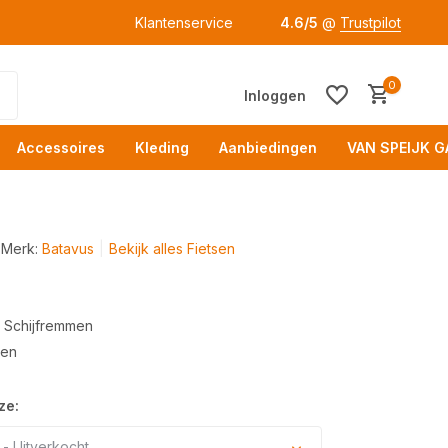
Klantenservice
4.6/5
@
Trustpilot
0
Inloggen
Accessoires
Kleding
Aanbiedingen
VAN SPEIJK G
Merk:
Batavus
Bekijk alles Fietsen
 Schijfremmen
Acc
gen
ze:
- Uitverkocht